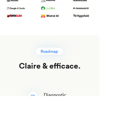
Roadmap
Claire & efficace.
Diagnostic
01
Stratégie
Proof of concept
02
Priorisation