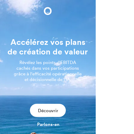
Accélérez vos plans
de création de valeur
Révélez les points d'EBITDA
cachés dans vos participations
grâce à l'efficacité opérationnelle
et décisionnelle de l'IA.
Découvrir
Parlons-en