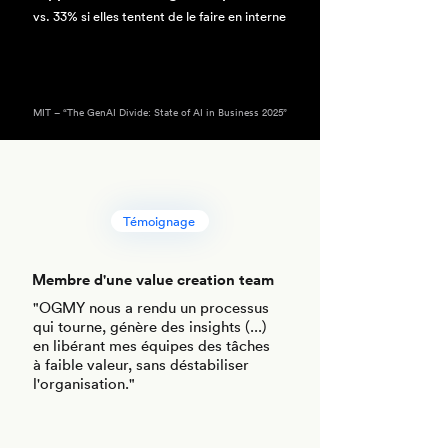
vs. 33% si elles tentent de le faire en interne
MIT – “The GenAI Divide: State of AI in Business 2025”
Témoignage
Membre d'une value creation team
"OGMY nous a rendu un processus
qui tourne, génère des insights (...)
en libérant mes équipes des tâches
à faible valeur, sans déstabiliser
l'organisation."